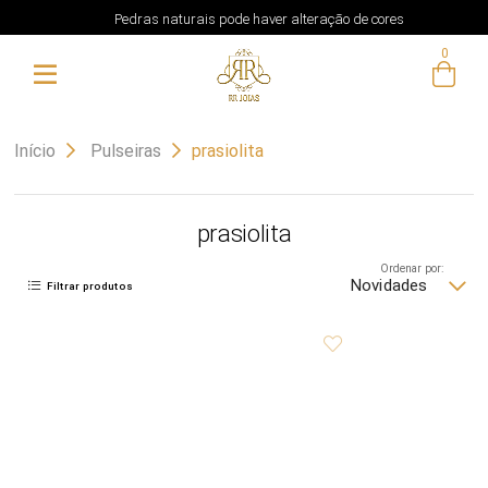
Pedras naturais pode haver alteração de cores
0
Início
Pulseiras
prasiolita
prasiolita
Ordenar por:
Novidades
Filtrar produtos