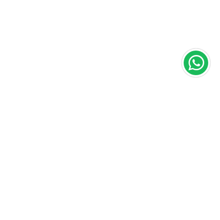
Área do cliente
A loja
Criar Conta
Sobre nós