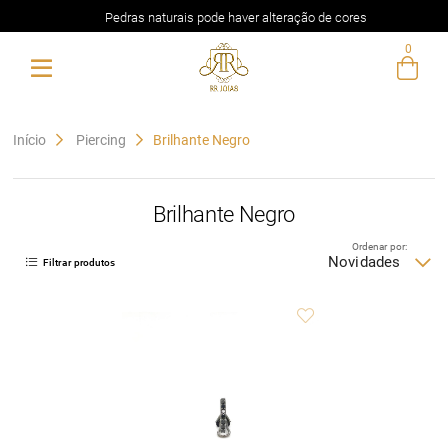
Pedras naturais pode haver alteração de cores
0
Entre com email ou cpf/cnpj
Criar nova conta
Início
Piercing
Brilhante Negro
Brilhante Negro
Ordenar por:
Novidades
Filtrar produtos