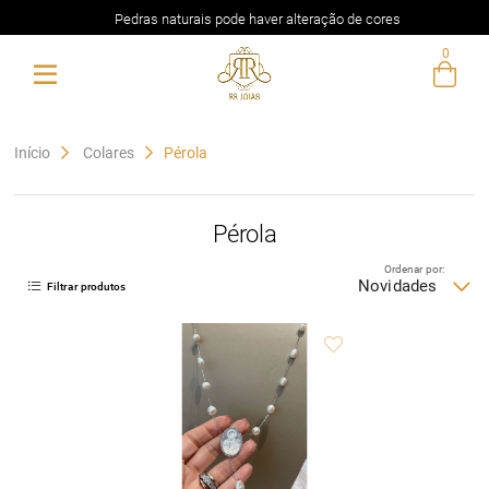
Pedras naturais pode haver alteração de cores
0
Entre com email ou cpf/cnpj
Criar nova conta
Início
Colares
Pérola
Pérola
Ordenar por:
Novidades
Filtrar produtos