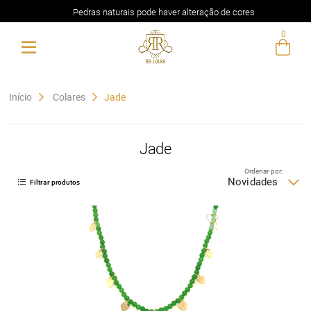
Pedras naturais pode haver alteração de cores
0
Entre com email ou cpf/cnpj
Criar nova conta
Início
Colares
Jade
Jade
Ordenar por:
Novidades
Filtrar produtos