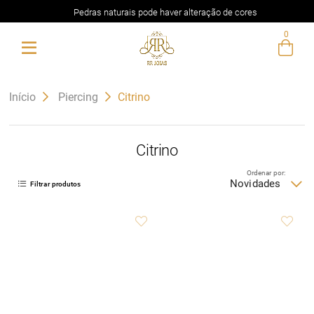
Pedras naturais pode haver alteração de cores
0
Entre com email ou cpf/cnpj
Criar nova conta
Início
Piercing
Citrino
Citrino
Ordenar por:
Novidades
Filtrar produtos