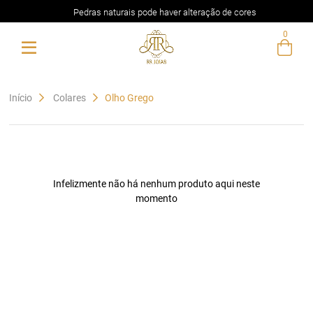
Pedras naturais pode haver alteração de cores
0
Entre com email ou cpf/cnpj
Criar nova conta
Início
Colares
Olho Grego
Infelizmente não há nenhum produto aqui neste
momento