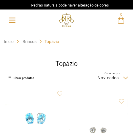
Pedras naturais pode haver alteração de cores
0
Entre com email ou cpf/cnpj
Criar nova conta
Início
Brincos
Topázio
Topázio
Ordenar por:
Novidades
Filtrar produtos