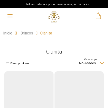
Pedras naturais pode haver alteração de cores
0
Início
Brincos
Cianita
Cianita
Ordenar por:
Novidades
Filtrar produtos