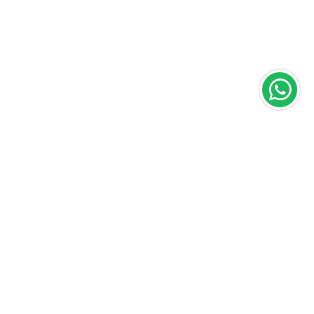
Área do cliente
A loja
Criar Conta
Sobre nós