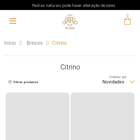
Pedras naturais pode haver alteração de cores
0
Início
Brincos
Citrino
Citrino
Ordenar por:
Novidades
Filtrar produtos