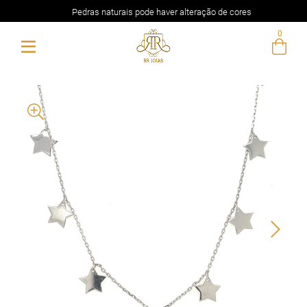
Pedras naturais pode haver alteração de cores
0
Entre com email ou cpf/cnpj
Criar nova conta