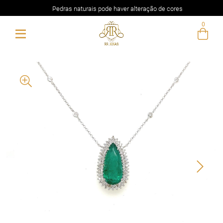
Pedras naturais pode haver alteração de cores
0
Entre com email ou cpf/cnpj
Criar nova conta