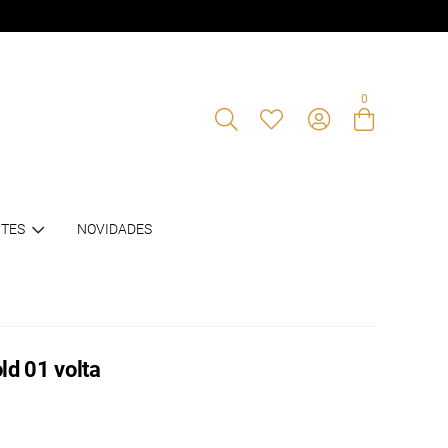
0
Entre com email ou cpf/cnpj
TES
NOVIDADES
Criar nova conta
ld 01 volta