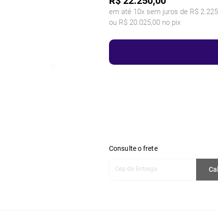
R$
22.250,00
em até 10x sem juros de R$ 2.225
ou R$ 20.025,00 no pix
Consulte o frete
Cep de Entrega
Ca