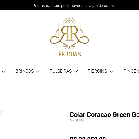
Pedras naturais pode haver alteração de cores
BRINCOS
PULSEIRAS
PIERCING
PINGEN
Colar Coracao Green Go
Ref: 5151