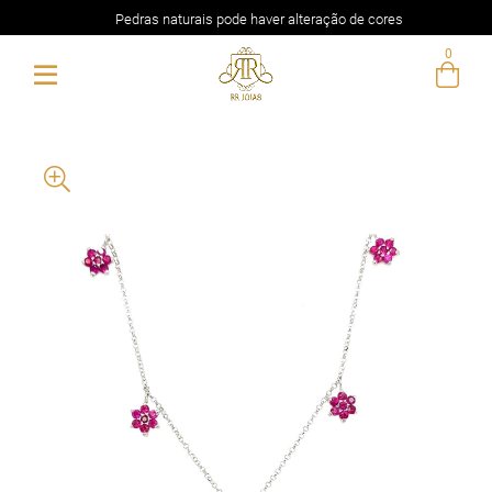
Pedras naturais pode haver alteração de cores
0
Entre com email ou cpf/cnpj
Criar nova conta