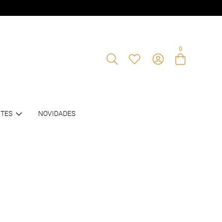
0
Entre com email ou cpf/cnpj
TES
NOVIDADES
Criar nova conta