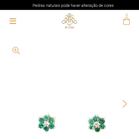
Pedras naturais pode haver alteração de cores
0
Entre com email ou cpf/cnpj
Criar nova conta