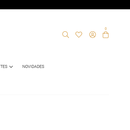
0
Entre com email ou cpf/cnpj
TES
NOVIDADES
Criar nova conta