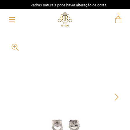
Pedras naturais pode haver alteração de cores
0
Entre com email ou cpf/cnpj
Criar nova conta