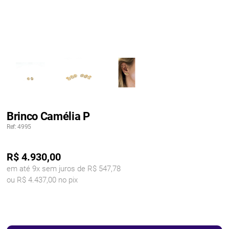
Brinco Camélia P
Ref: 4995
R$
4.930,00
em até 9x sem juros de R$ 547,78
ou R$ 4.437,00 no pix