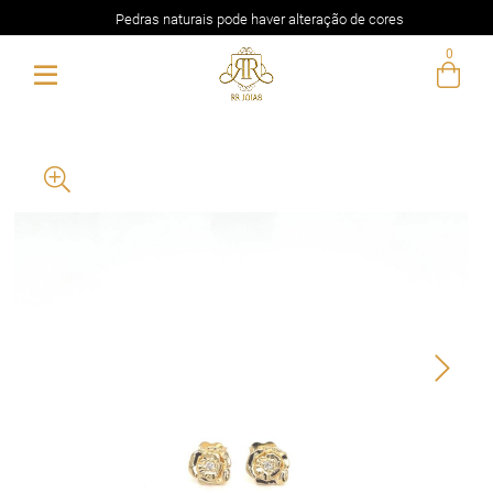
Pedras naturais pode haver alteração de cores
0
Entre com email ou cpf/cnpj
Criar nova conta