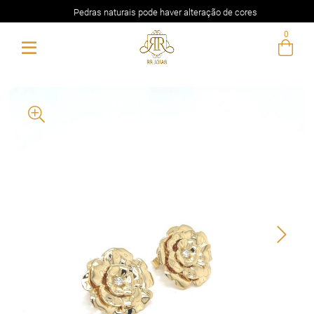
Pedras naturais pode haver alteração de cores
0
Entre com email ou cpf/cnpj
Criar nova conta