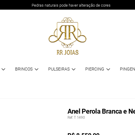
Pedras naturais pode haver alteração de cores
BRINCOS
PULSEIRAS
PIERCING
PINGEN
Anel Perola Branca e N
Ref: T 1490