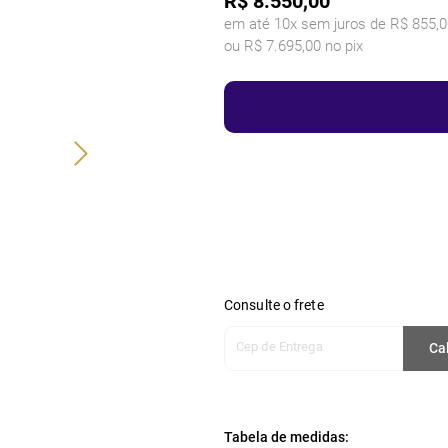
R$
8.550,00
em até 10x sem juros de R$ 855,0
ou R$ 7.695,00 no pix
Consulte o frete
Cep de Entrega
Ca
Tabela de medidas: