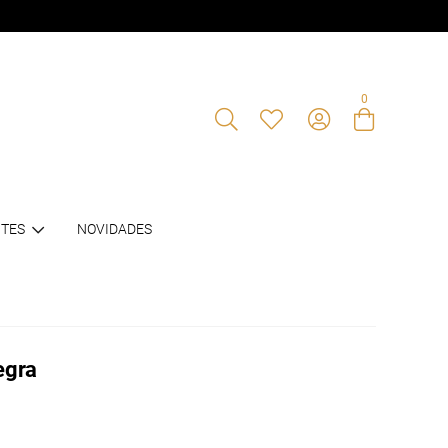
0
Entre com email ou cpf/cnpj
TES
NOVIDADES
Criar nova conta
egra