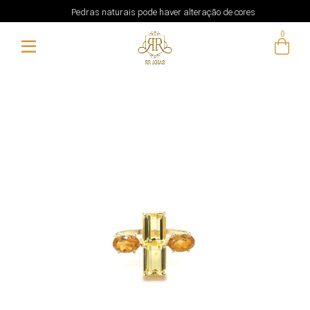
Pedras naturais pode haver alteração de cores
0