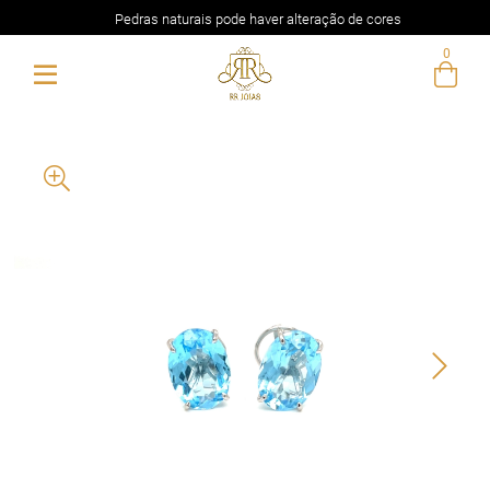
Pedras naturais pode haver alteração de cores
0
Entre com email ou cpf/cnpj
Criar nova conta