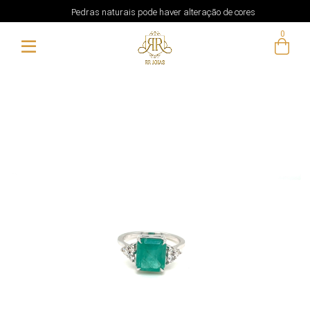
Pedras naturais pode haver alteração de cores
0