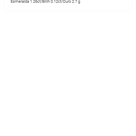
Esmeralda 1.26ct/Brilh 0.12ct/Ouro 2.7 g