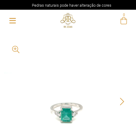
Pedras naturais pode haver alteração de cores
0
Entre com email ou cpf/cnpj
Criar nova conta