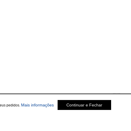
sobre a Política de Privacidade
Mais informações
Continuar e Fechar
seus pedidos.