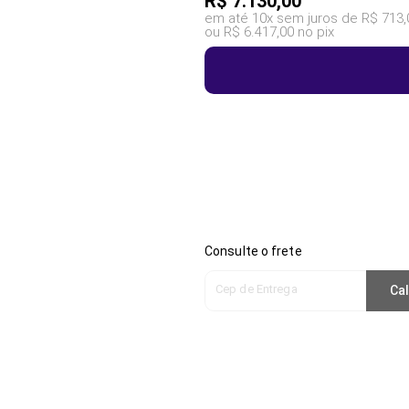
R$
7.130,00
em até 10x sem juros de R$ 713,
ou R$ 6.417,00 no pix
Consulte o frete
Cep de Entrega
Cal