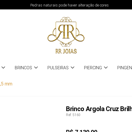
Pedras naturais pode haver alteração de cores
BRINCOS
PULSEIRAS
PIERCING
PINGE
1,5 mm
Brinco Argola Cruz Bri
Ref: 5160