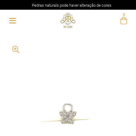
Pedras naturais pode haver alteração de cores
0
Entre com email ou cpf/cnpj
Criar nova conta