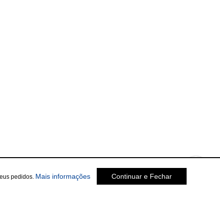
sobre a Política de Privacidade
Mais informações
Continuar e Fechar
seus pedidos.