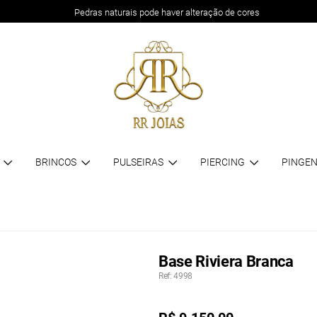
Pedras naturais pode haver alteração de cores
BRINCOS
PULSEIRAS
PIERCING
PINGEN
Base Riviera Branca
Ref: 4998