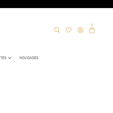
0
Entre com email ou cpf/cnpj
TES
NOVIDADES
Criar nova conta