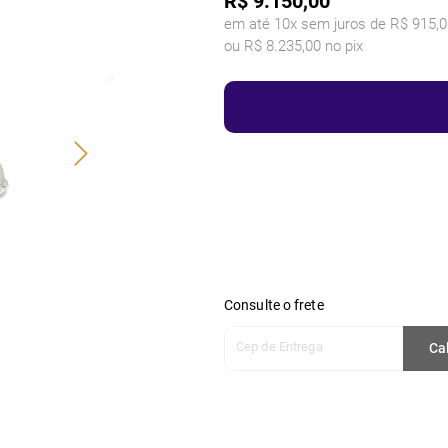
R$
9.150,00
em até 10x sem juros de R$ 915,0
ou R$ 8.235,00 no pix
Consulte o frete
Cep de Entrega
Ca