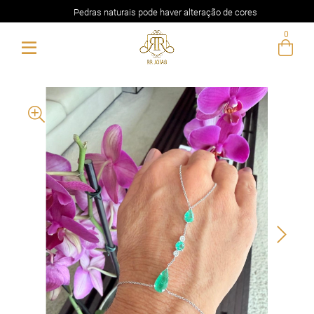
Pedras naturais pode haver alteração de cores
0
Entre com email ou cpf/cnpj
Criar nova conta