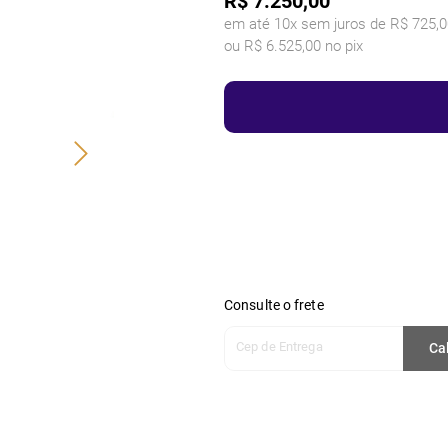
R$
7.250,00
em até 10x sem juros de R$ 725,0
ou R$ 6.525,00 no pix
Consulte o frete
Cep de Entrega
Ca