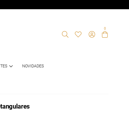
0
Entre com email ou cpf/cnpj
TES
NOVIDADES
Criar nova conta
etangulares