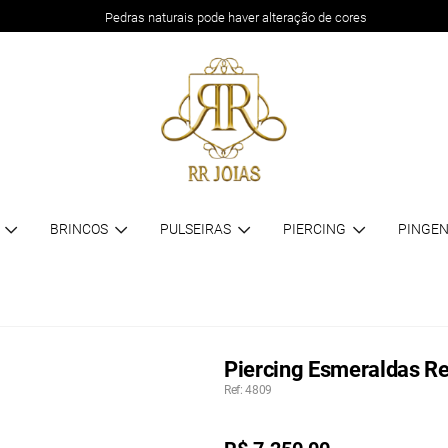
Pedras naturais pode haver alteração de cores
BRINCOS
PULSEIRAS
PIERCING
PINGEN
Piercing Esmeraldas R
Ref: 4809