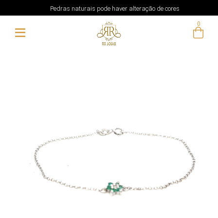
Pedras naturais pode haver alteração de cores
0