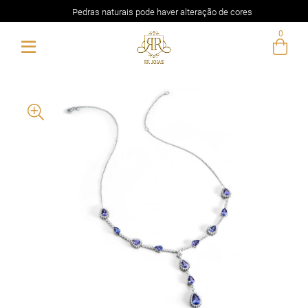
Pedras naturais pode haver alteração de cores
0
Entre com email ou cpf/cnpj
Criar nova conta