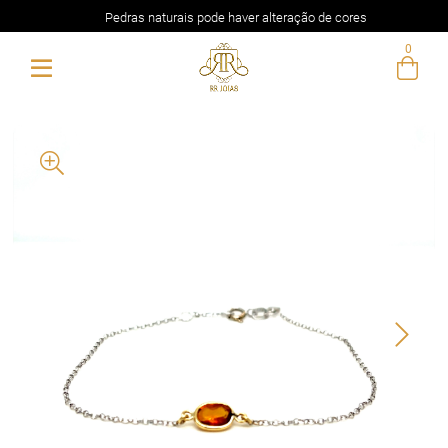
Pedras naturais pode haver alteração de cores
0
Entre com email ou cpf/cnpj
Criar nova conta