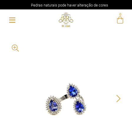
Pedras naturais pode haver alteração de cores
0
Entre com email ou cpf/cnpj
Criar nova conta