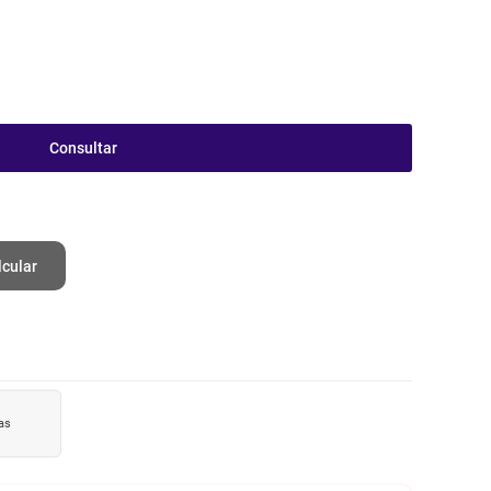
Consultar
lcular
as