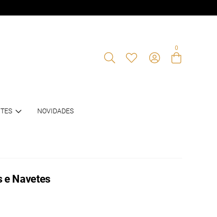
0
Entre com email ou cpf/cnpj
TES
NOVIDADES
Criar nova conta
s e Navetes