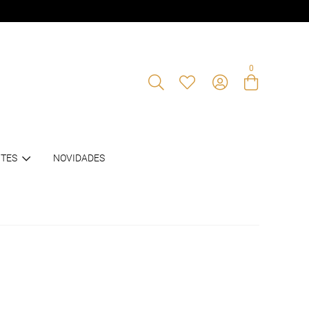
0
Entre com email ou cpf/cnpj
TES
NOVIDADES
Criar nova conta