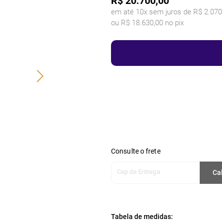
R$
20.700,00
em até 10x sem juros de R$ 2.070
ou R$ 18.630,00 no pix
Consulte o frete
Cep de Entrega
Ca
Tabela de medidas: