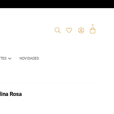
0
Entre com email ou cpf/cnpj
TES
NOVIDADES
Criar nova conta
lina Rosa